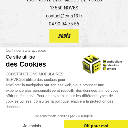
13550 NOVES
contact@cms13.fr
04 90 94 75 56
ACCÈS
Guide local
Informations complémentaires
Mentions légales
Politique de confidentialité
place
call
mail
AVIS
ACCÈS
TÉL.
CONTACT