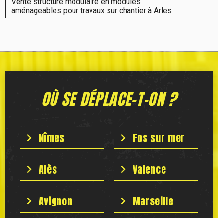
Vente structure modulaire en modules
aménageables pour travaux sur chantier à Arles
OÙ SE DÉPLACE-T-ON ?
Nîmes
Fos sur mer
Alès
Valence
Avignon
Marseille