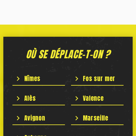
OÙ SE DÉPLACE-T-ON ?
Nîmes
Fos sur mer
Alès
Valence
Avignon
Marseille