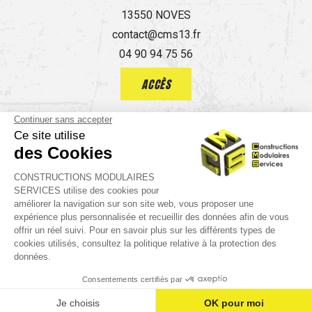
13550 NOVES
contact@cms13.fr
04 90 94 75 56
ACCÈS
Guide local
Informations complémentaires
Mentions légales
Politique de confidentialité
place
call
mail
AVIS
ACCÈS
TÉL.
CONTACT