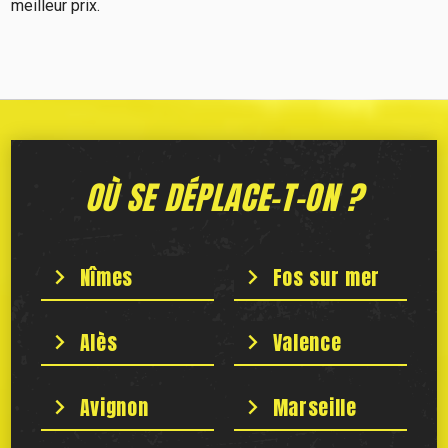
meilleur prix.
OÙ SE DÉPLACE-T-ON ?
Nîmes
Fos sur mer
Alès
Valence
Avignon
Marseille