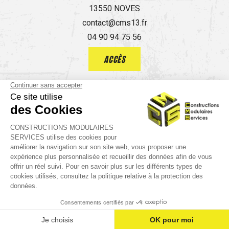
13550 NOVES
contact@cms13.fr
04 90 94 75 56
ACCÈS
Guide local
Informations complémentaires
Mentions légales
Politique de confidentialité
place
call
mail
AVIS
ACCÈS
TÉL.
CONTACT