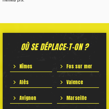
meilleur prix.
OÙ SE DÉPLACE-T-ON ?
Nîmes
Fos sur mer
Alès
Valence
Avignon
Marseille