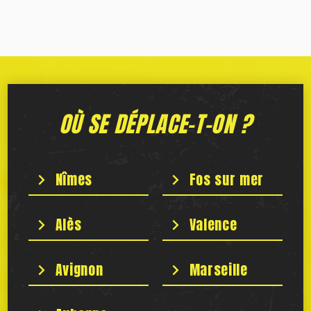
OÙ SE DÉPLACE-T-ON ?
Nîmes
Fos sur mer
Alès
Valence
Avignon
Marseille