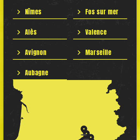
Nîmes
Fos sur mer
Alès
Valence
Avignon
Marseille
Aubagne